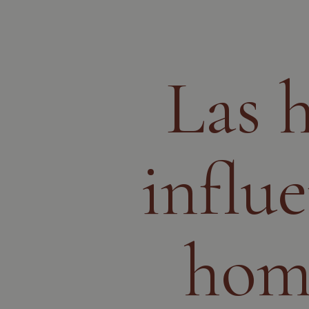
Las h
influe
home