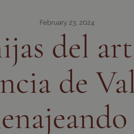
February 23, 2024
ijas del art
ncia de Va
najeando 